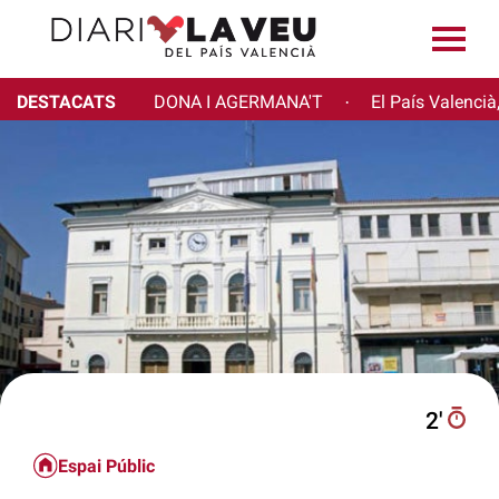
DESTACATS
DONA I AGERMANA'T
El País Valencià
·
2′
Espai Públic