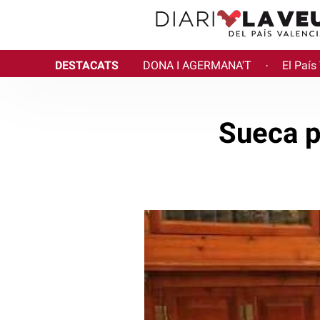
DESTACATS
DONA I AGERMANA'T
El País
·
Sueca p