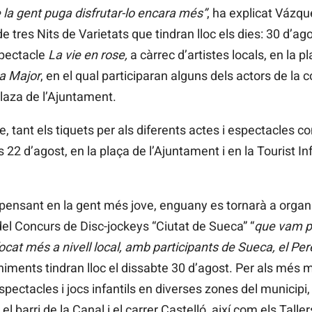
 la gent puga disfrutar-lo encara més”
, ha explicat Vázqu
de tres Nits de Varietats que tindran lloc els dies: 30 d’ag
spectacle
La vie en rose,
a càrrec d’artistes locals, en la p
a Major
, en el qual participaran alguns dels actors de la
plaza de l’Ajuntament.
tant els tiquets per als diferents actes i espectacles com
es 22 d’agost, en la plaça de l’Ajuntament i en la Tourist I
pensant en la gent més jove, enguany es tornarà a organi
el Concurs de Disc-jockeys “Ciutat de Sueca” “
que vam p
at més a nivell local, amb participants de Sueca, el Per
ents tindran lloc el dissabte 30 d’agost. Per als més m
ectacles i jocs infantils en diverses zones del municipi,
el barri de la Canal i el carrer Castelló, així com els Tall