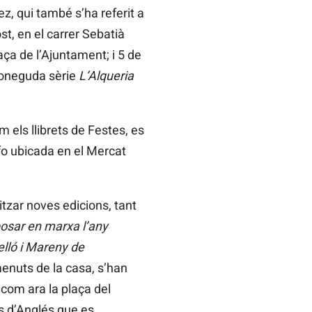
ez, qui també s’ha referit a
ost, en el carrer Sebatià
laça de l’Ajuntament; i 5 de
 coneguda sèrie
L’Alqueria
 els llibrets de Festes, es
nfo ubicada en el Mercat
tzar noves edicions, tant
osar en marxa l’any
elló i Mareny de
enuts de la casa, s’han
 com ara la plaça del
ers d’Anglés que es