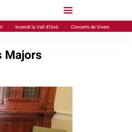
PV
Incendi la Vall d'Uixó
Concerts de Vivers
·
·
s Majors