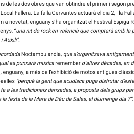
s de les dos obres que van obtindre el primer i segon pre
ocal Fallera. La falla Cervantes actuarà el dia 2, i la Fall
om a novetat, enguany s’ha organitzat el Festival Espiga 
enys, “
una nit de rock en valencià que comptarà amb la pa
 Auxili”.
recordada
Noctambulandia,
que s’organitzava antigament. 
 qual es punxarà música
remember
d’altres dècades, en d
, enguany, a més de l’exhibició de motos antigues clàssiq
paelles
“perquè la gent que acudisca puga disfrutar d’este
 fa a les tradicionals dansades, a proposta dels grups par
e la festa de la Mare de Déu de Sales, el diumenge dia 7”.