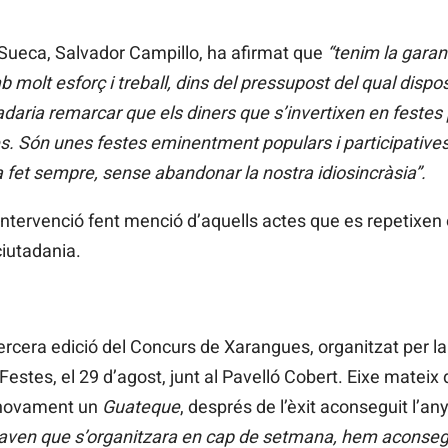
e Sueca, Salvador Campillo, ha afirmat que
“tenim la garan
 molt esforç i treball, dins del pressupost del qual dispo
adaria remarcar que els diners que s’invertixen en festes
es. Són unes festes eminentment populars i participative
a fet sempre, sense abandonar la nostra idiosincràsia”.
tervenció fent menció d’aquells actes que es repetixen 
ciutadania.
 tercera edició del Concurs de Xarangues, organitzat per la 
es Festes, el 29 d’agost, junt al Pavelló Cobert. Eixe mateix 
à novament un
Guateque
, després de l’èxit aconseguit l’an
aven que s’organitzara en cap de setmana, hem aconsegui