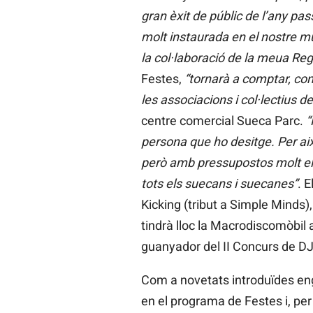
gran èxit de públic de l’any pas
molt instaurada en el nostre mu
la col·laboració de la meua Reg
Festes,
“tornarà a comptar, com
les associacions i col·lectius de
centre comercial Sueca Parc.
“
persona que ho desitge. Per aix
però amb pressupostos molt el
tots els suecans i suecanes”
. E
Kicking (tribut a Simple Minds),
tindrà lloc la Macrodiscomòbil
guanyador del II Concurs de DJ’
Com a novetats introduïdes engu
en el programa de Festes i, per