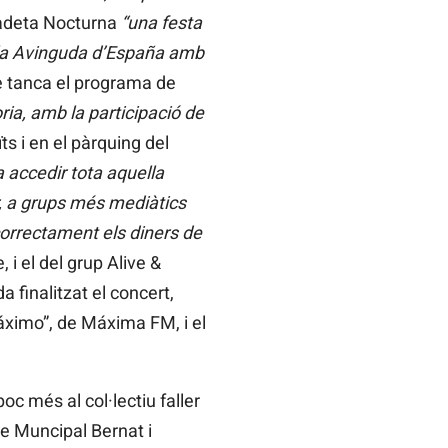
radeta Nocturna
“una festa
alla Avinguda d’España amb
ue tanca el programa de
ia, amb la participació de
ïts i en el pàrquing del
 accedir tota aquella
r, a grups més mediàtics
orrectament els diners de
 i el del grup Alive &
 finalitzat el concert,
áximo”, de Máxima FM, i el
c més al col·lectiu faller
re Muncipal Bernat i