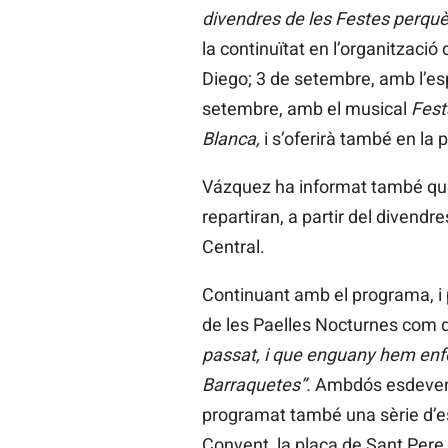
divendres de les Festes perquè
la continuïtat en l’organització 
Diego; 3 de setembre, amb l’e
setembre, amb el musical
Fest
Blanca,
i s’oferirà també en la 
Vázquez ha informat també que, 
repartiran, a partir del divendr
Central.
Continuant amb el programa, i 
de les Paelles Nocturnes com d
passat, i que enguany hem enfoc
Barraquetes”.
Ambdós esdevenim
programat també una sèrie d’esp
Convent, la plaça de Sant Pere, 