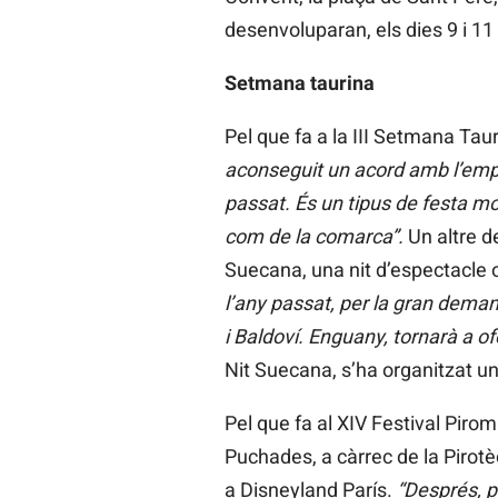
desenvoluparan, els dies 9 i 11
Setmana taurina
Pel que fa a la III Setmana Tau
aconseguit un acord amb l’empr
passat. És un tipus de festa mo
com de la comarca”.
Un altre d
Suecana, una nit d’espectacle of
l’any passat, per la gran demand
i Baldoví. Enguany, tornarà a of
Nit Suecana, s’ha organitzat un
Pel que fa al XIV Festival Piro
Puchades, a càrrec de la Pirot
a Disneyland París.
“Després, p