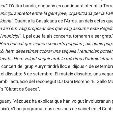
sat”.
D’altra banda, enguany es continuarà oferint la Tor
nicipi, sobretot entre la gent jove, organitzada per la F
idoria”.
Quant a la Cavalcada de l’Arròs, un dels actes q
 així em vaig proposar des que vaig assumir esta Regidor
l municipi”.
I, pel que fa als concerts, tornaran a ser gratu
Hem buscat que siguen concerts populars, als quals puga
ò, hem desestimat cobrar una taquilla i renunciar, potse
evats. Hem volgut seguir amb la màxima d’administrar c
l concert del grup Auryn tindrà lloc el dijous 4 de setembre,
 el dissabte 6 de setembre. El mateix dissabte, una vegada
 amb l’actuació del reconegut DJ Dani Moreno “El Gallo M
s “Ciutat de Sueca”.
any, Vázquez ha explicat que han volgut involucrar un po
 això, s’han programat dos sessions de sainet en el Cent