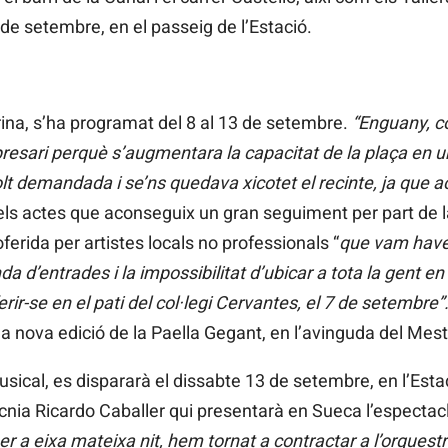
 de setembre, en el passeig de l’Estació.
rina, s’ha programat del 8 al 13 de setembre.
“Enguany, c
esari perquè s’augmentara la capacitat de la plaça en u
lt demandada i se’ns quedava xicotet el recinte, ja que 
els actes que aconseguix un gran seguiment per part de la
erida per artistes locals no professionals “
que vam haver
a d’entrades i la impossibilitat d’ubicar a tota la gent e
erir-se en el pati del col·legi Cervantes, el 7 de setembre”
a nova edició de la Paella Gegant, en l’avinguda del Mes
musical, es dispararà el dissabte 13 de setembre, en l’Est
ècnia Ricardo Caballer qui presentarà en Sueca l’espectac
er a eixa mateixa nit, hem tornat a contractar a l’orques