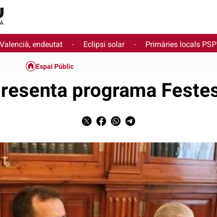
 Valencià, endeutat
Eclipsi solar
Primàries locals PS
·
·
Espai Públic
resenta programa Feste