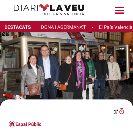
DESTACATS
DONA I AGERMANA'T
El País Valencià
·
3′
Espai Públic