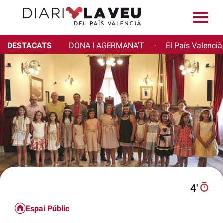
DESTACATS
DONA I AGERMANA'T
El País Valencià
·
4′
Espai Públic