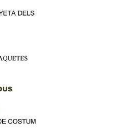
 de la Pedra. El dimarts 29,
tera Sueca – les Palmeres).
mita, s’ha previst el servei
 de Barraquetes i la Granja
Benissants.
rrandis, Álvaro Corts