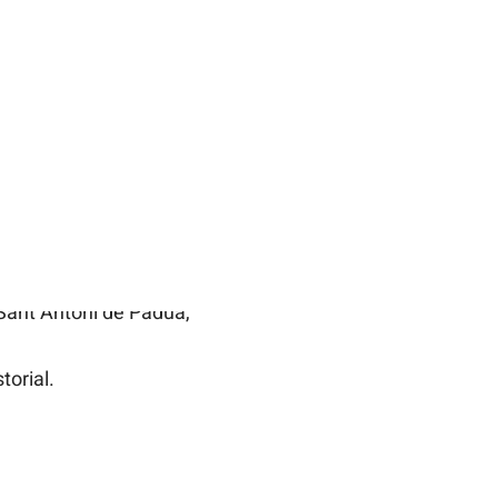
 La Vendrell cap a la
ssants (llocs de costum).
txana.
irà de la parròquia del
 Sant Antoni de Pàdua,
torial.