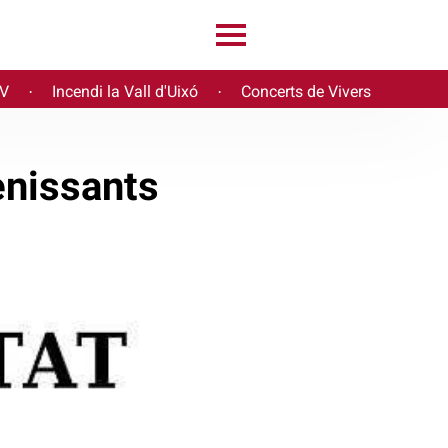
PV
Incendi la Vall d'Uixó
Concerts de Vivers
·
·
enissants