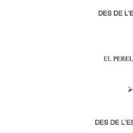
Cartell de la festivitat.
Diari LaVeu
29/07/2014 06:30
Els pròxims dies 29 i 30 de julio
tindrà lloc la romeria des de l
L’eixida està prevista per a les 
d’autobusos gratuïts que eixira
Arrossera de Sueca. A les 19 h
Els xiquets que enguany han si
Filgueras, Enrique Cebolla Flor
Aquest és el programa complet