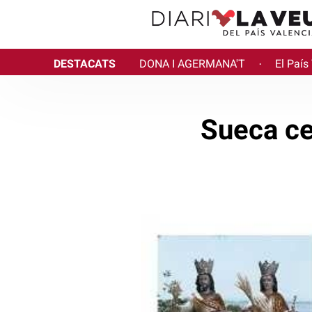
DESTACATS
DONA I AGERMANA'T
El País
·
Sueca ce