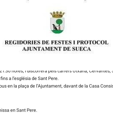
 a peu (a les 18 hores) en romeria, des del carrer Cantant
lleries en el carrer del Pont Vell.
des de Sueca i la zona marítima, fins a l’ermita dels Beni
 en la Muntanyeta.
ssants en romeria fins a l’església del Carme pel Camí d’U
 Pedra (processó d’entrada, a l’acabar-se la romeria). Eix
:30 hores, i discorrerà pels carrers Utxana, Cervantes,
fins a l’església de Sant Pere.
us en la plaça de l’Ajuntament, davant de la Casa Consis
missa en Sant Pere.