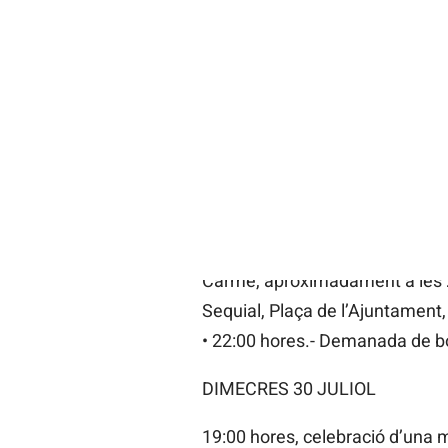
DIMARTS 29 DE JULIOL
• 17:00 h.- Concentració. Eixida
Muntanyeta dels Sants.
• 17:00 h.- Concentració de cava
• 18:00 h.- Autobusos gratuïts, 
• 19:00 h.- Missa de campanya
• A l’acabar, trasllat dels Beni
• Processó dels Benissants de la
Carme, aproximadament a les 21
Sequial, Plaça de l’Ajuntament, 
• 22:00 hores.- Demanada de bo
DIMECRES 30 JULIOL
19:00 hores, celebració d’una 