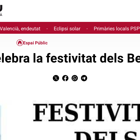
 Valencià, endeutat
Eclipsi solar
Primàries locals PS
·
·
Espai Públic
lebra la festivitat dels B