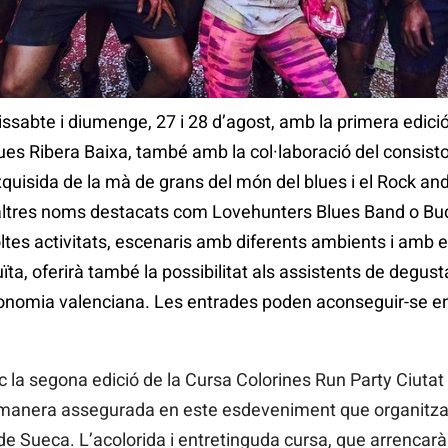
sabte i diumenge, 27 i 28 d’agost, amb la primera edició
lues Ribera Baixa, també amb la col·laboració del consis
quisida de la mà de grans del món del blues i el Rock and
 altres noms destacats com Lovehunters Blues Band o Bud
tes activitats, escenaris amb diferents ambients i amb e
a, oferirà també la possibilitat als assistents de degusta
ronomia valenciana. Les entrades poden aconseguir-se e
oc la segona edició de la Cursa Colorines Run Party Ciuta
e manera assegurada en este esdeveniment que organitza
e Sueca. L’acolorida i entretinguda cursa, que arrencarà a