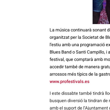
La música continuarà sonant dis
organitzat per la Societat de B
l’estiu amb una programació ex
Blues Band o Santi Campillo, i
festival, que comptarà amb mol
accedir també de manera gratuït
arrossos més típics de la gast
www.profestivals.es
I este dissabte també tindrà ll
busquen diversió la tindran d
amb el suport de l’Ajuntament d