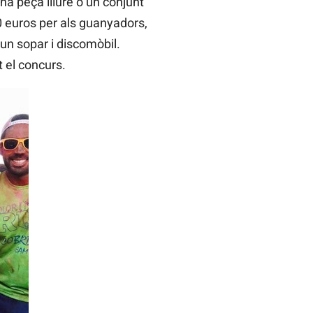
na peça lliure o un conjunt
00 euros per als guanyadors,
 un sopar i discomòbil.
t el concurs.