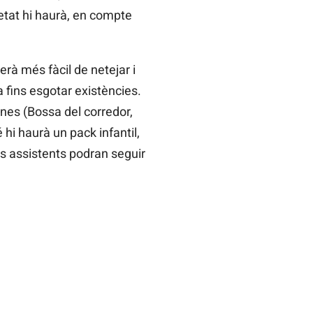
etat hi haurà, en compte
erà més fàcil de netejar i
 fins esgotar existències.
ines (Bossa del corredor,
hi haurà un pack infantil,
els assistents podran seguir