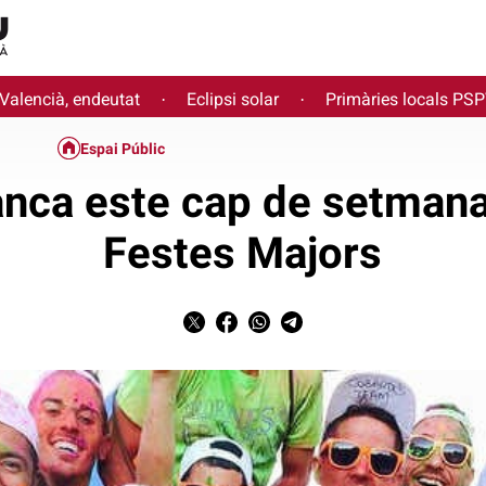
 Valencià, endeutat
Eclipsi solar
Primàries locals PS
·
·
Espai Públic
anca este cap de setmana
Festes Majors