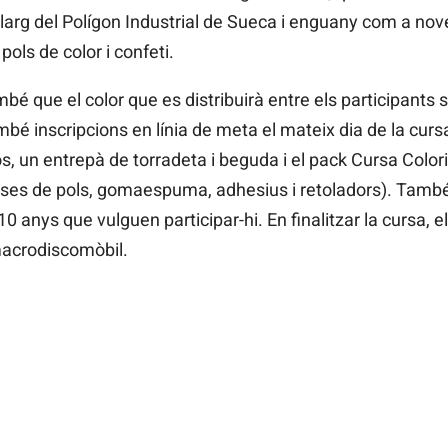
llarg del Polígon Industrial de Sueca i enguany com a nov
ols de color i confeti.
é que el color que es distribuirà entre els participants s
é inscripcions en línia de meta el mateix dia de la cursa
os, un entrepà de torradeta i beguda i el pack Cursa Color
sses de pols, gomaespuma, adhesius i retoladors). També 
0 anys que vulguen participar-hi. En finalitzar la cursa, 
macrodiscomòbil.