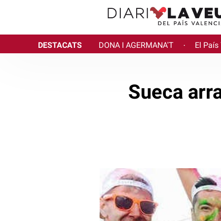
DESTACATS
DONA I AGERMANA'T
El País
·
Sueca arr