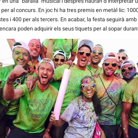
 en una “baralla” musical i després hauran d’interpretar u
 per al concurs. En joc hi ha tres premis en metàl·lic: 10
tes i 400 per als tercers. En acabar, la festa seguirà amb
 encara poden adquirir els seus tiquets per al sopar duran