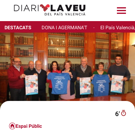
DESTACATS
DONA I AGERMANA'T
El País Valencià
·
6′
Espai Públic