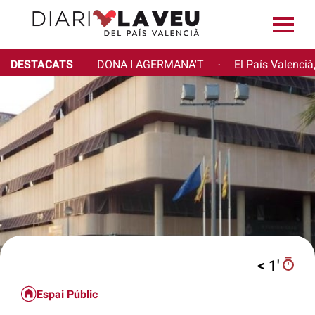
DESTACATS
DONA I AGERMANA'T
El País Valencià
·
< 1′
Espai Públic