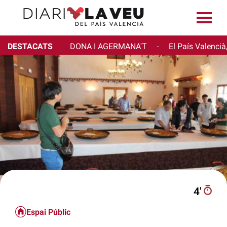
DESTACATS
DONA I AGERMANA'T
El País Valencià
·
4′
Espai Públic