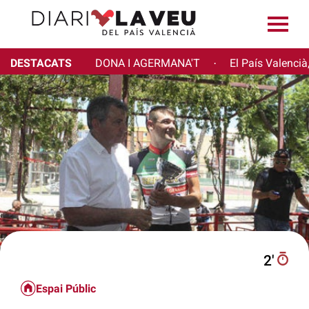
DESTACATS
DONA I AGERMANA'T
El País Valencià
·
2′
Espai Públic