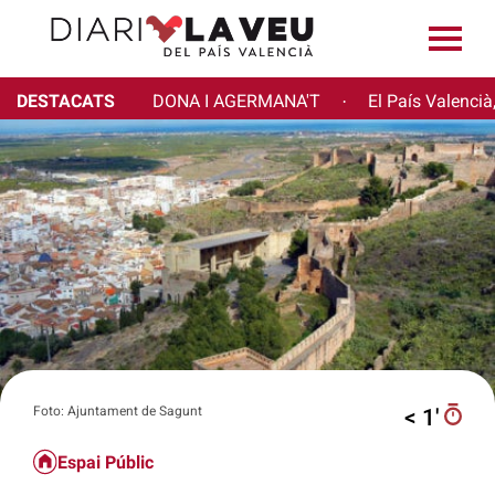
DESTACATS
DONA I AGERMANA'T
El País Valencià
·
Foto: Ajuntament de Sagunt
< 1′
Espai Públic