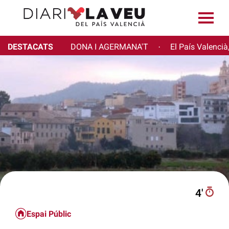
DESTACATS
DONA I AGERMANA'T
El País Valencià
·
4′
Espai Públic