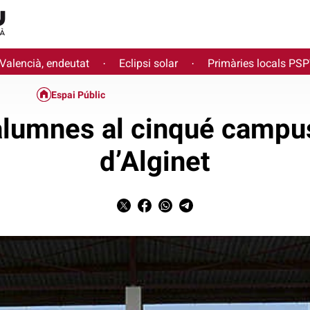
 Valencià, endeutat
Eclipsi solar
Primàries locals PS
·
·
Espai Públic
alumnes al cinqué campus
d’Alginet