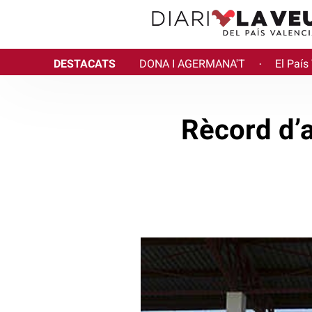
DESTACATS
DONA I AGERMANA'T
El País
·
Rècord d’