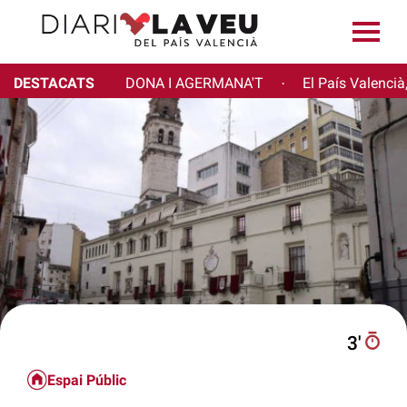
DESTACATS
DONA I AGERMANA'T
El País Valencià
·
3′
Espai Públic