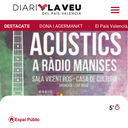
DESTACATS
DONA I AGERMANA'T
El País Valencià
·
5′
Espai Públic