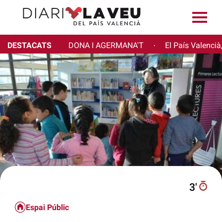
DESTACATS
DONA I AGERMANA'T
El País Valencià
·
3′
Espai Públic