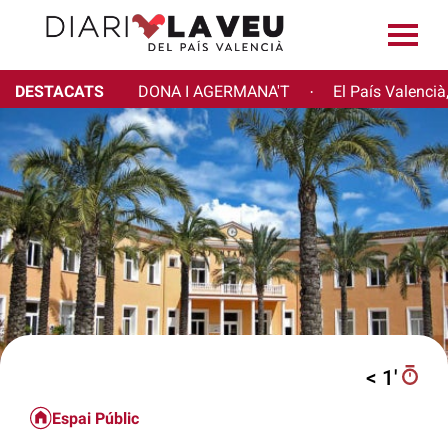
DESTACATS
DONA I AGERMANA'T
El País Valencià
·
< 1′
Espai Públic