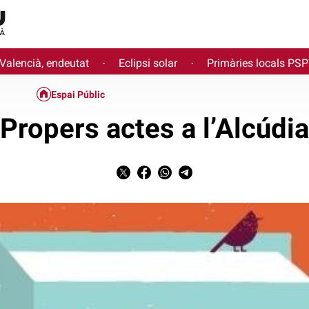
 Valencià, endeutat
Eclipsi solar
Primàries locals PS
·
·
Espai Públic
Propers actes a l’Alcúdia