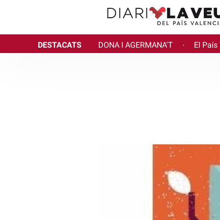
DESTACATS
DONA I AGERMANA'T
El País
·