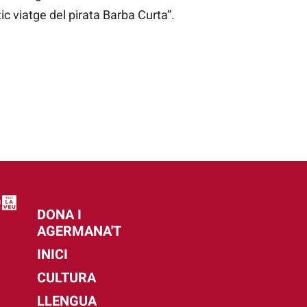
ic viatge del pirata Barba Curta”.
DONA I
AGERMANA'T
INICI
CULTURA
LLENGUA