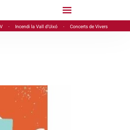
PV
Incendi la Vall d'Uixó
Concerts de Vivers
·
·