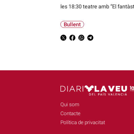
les 18:30 teatre amb “El fantàst
Bullent
Qui som
Contacte
Política de privacitat