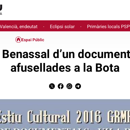
 Valencià, endeutat
Eclipsi solar
Primàries locals PS
·
·
Espai Públic
a Benassal d’un document
afusellades a la Bota