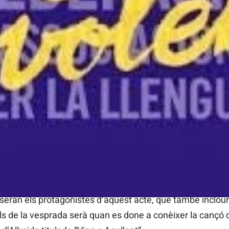
ollirà aquest divendres 6 de març a partir de les 19:30 ho
encià de la Vall d’Albaida.
scenari a més de mig centenar de xiquets i xiquetes del Co
 faran una representació teatral amb la col•laboració de l
e seran els protagonistes d’aquest acte, que també inclour
 de la vesprada serà quan es done a conèixer la cançó d