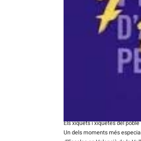
Diari LaVeu
05/03/2015 15:30
La sala multiusos d’Agullent ac
XXVIII Trobada d’Escoles en Val
Un acte que farà passar per l’e
Ferrer que cantaran, ballaran i
Música i diversos músics local.
Els xiquets i xiquetes del pobl
Un dels moments més especials