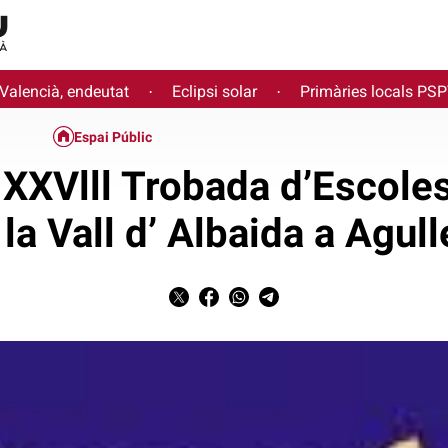
 Valencià, endeutat
Eclipsi solar
Primàries locals PS
·
·
Espai Públic
XXVlll Trobada d’Escole
 la Vall d’ Albaida a Agull