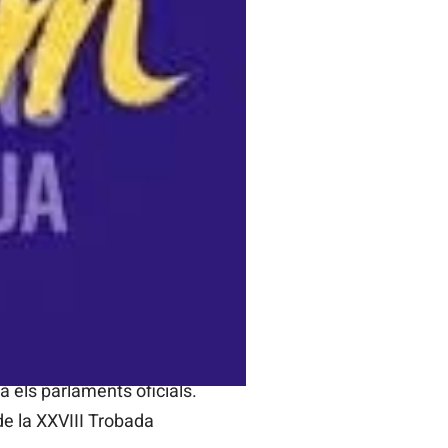
res la presentació de la
l•legi Públic Sant Vicent
a bandeta de l’Escola de
à els parlaments oficials.
e la XXVIII Trobada