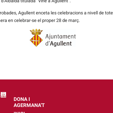
 d’Albaida titulada “Vine a Agullent”.
robades, Agullent enceta les celebracions a nivell de to
mera en celebrar-se el proper 28 de març.
DONA I
AGERMANA'T