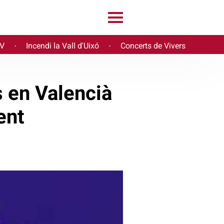
PV
Incendi la Vall d'Uixó
Concerts de Vivers
·
·
s en Valencià
ent