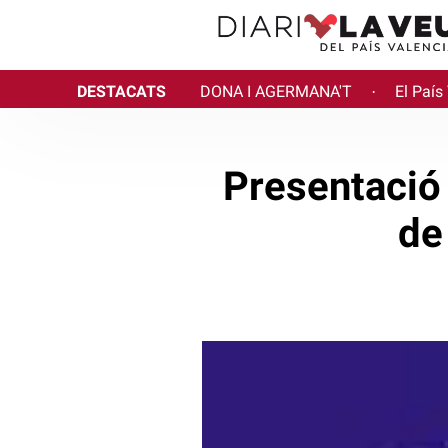
DESTACATS
DONA I AGERMANA'T
El País
·
Presentació 
de