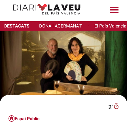
DESTACATS
DONA I AGERMANA'T
El País Valencià
·
2′
Espai Públic