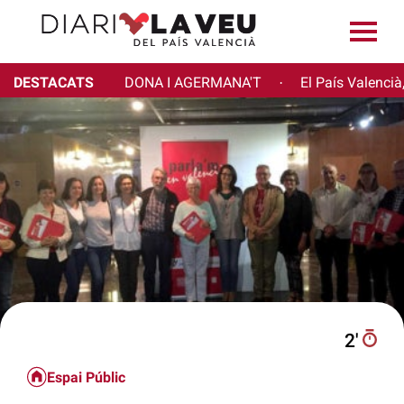
DESTACATS
DONA I AGERMANA'T
El País Valencià
·
2′
Espai Públic