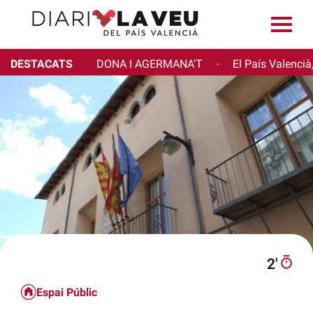
DESTACATS
DONA I AGERMANA'T
El País Valencià
·
2′
Espai Públic