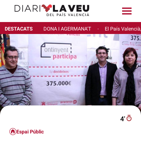
DESTACATS
DONA I AGERMANA'T
El País Valencià
·
4′
Espai Públic