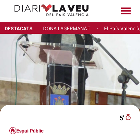
DESTACATS
DONA I AGERMANA'T
El País Valencià
·
5′
Espai Públic