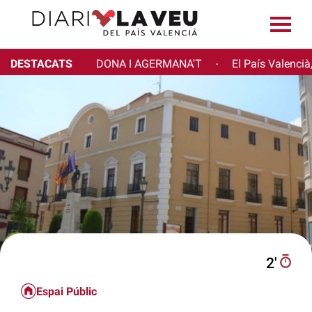
DESTACATS
DONA I AGERMANA'T
El País Valencià
·
2′
Espai Públic