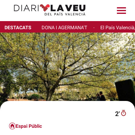
DESTACATS
DONA I AGERMANA'T
El País Valencià
·
2′
Espai Públic