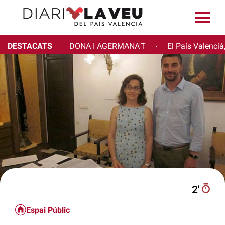
DESTACATS
DONA I AGERMANA'T
El País Valencià
·
2′
Espai Públic