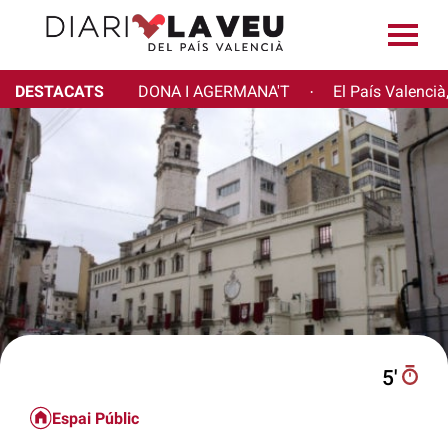
DESTACATS
DONA I AGERMANA'T
El País Valencià
·
5′
Espai Públic