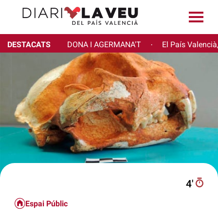
DESTACATS
DONA I AGERMANA'T
El País Valencià
·
4′
Espai Públic