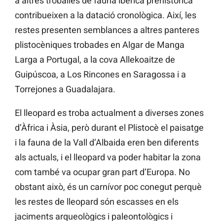
a altres troballes de fauna ibèrica prehistòrica
contribueixen a la datació cronològica. Així, les
restes presenten semblances a altres panteres
plistocèniques trobades en Algar de Manga
Larga a Portugal, a la cova Allekoaitze de
Guipúscoa, a Los Rincones en Saragossa i a
Torrejones a Guadalajara.
El lleopard es troba actualment a diverses zones
d’Àfrica i Àsia, però durant el Plistocè el paisatge
i la fauna de la Vall d’Albaida eren ben diferents
als actuals, i el lleopard va poder habitar la zona
com també va ocupar gran part d’Europa. No
obstant això, és un carnívor poc conegut perquè
les restes de lleopard són escasses en els
jaciments arqueològics i paleontològics i