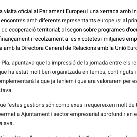
visita oficial al Parlament Europeu i una xerrada amb 
res encontres amb diferents representants europeus: al pr
s de cooperació territorial; al segon sobre programes d’ocu
finançament i recolzament a les xicotetes i mitjanes emp
re amb la Directora General de Relacions amb la Unió Eu
 Pla, apuntava que la impressió de la jornada entre els r
 que ha estat molt ben organitzada en temps, continguts i
omplementarà la que ja teníem i que ara valorarem per esta
stava.
què “estes gestions són complexes i requereixen molt de tr
rmet a Ajuntament i sector empresarial aprofundir en el
alava.