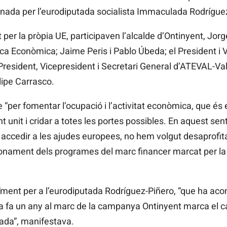
dinada per l’eurodiputada socialista Immaculada Rodrígue
er la pròpia UE, participaven l’alcalde d’Ontinyent, Jorg
ítica Econòmica; Jaime Peris i Pablo Úbeda; el President 
l President, Vicepresident i Secretari General d’ATEVAL-Val
ipe Carrasco.
per fomentar l’ocupació i l’activitat econòmica, que és el
t unit i cridar a totes les portes possibles. En aquest sent
 accedir a les ajudes europees, no hem volgut desaprofita
cionament dels programes del marc financer marcat per la 
aïment per a l’eurodiputada Rodríguez-Piñero, “que ha aco
 fa un any al marc de la campanya Ontinyent marca el camí
nada”, manifestava.