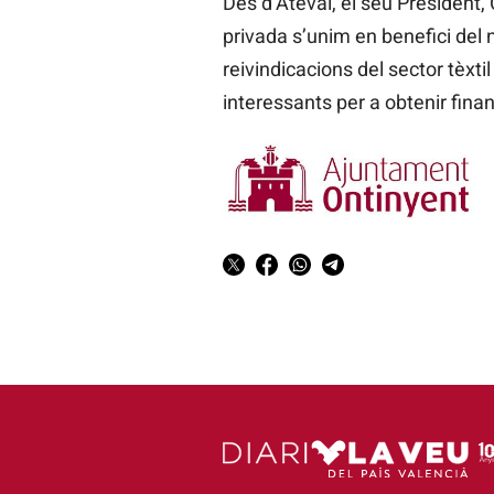
Des d’Ateval, el seu President,
privada s’unim en benefici del no
reivindicacions del sector tèxt
interessants per a obtenir fin