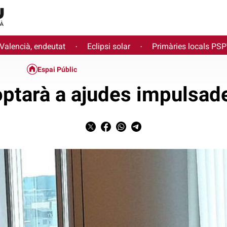
 Valencià, endeutat
Eclipsi solar
Primàries locals PS
·
·
Espai Públic
optarà a ajudes impulsade