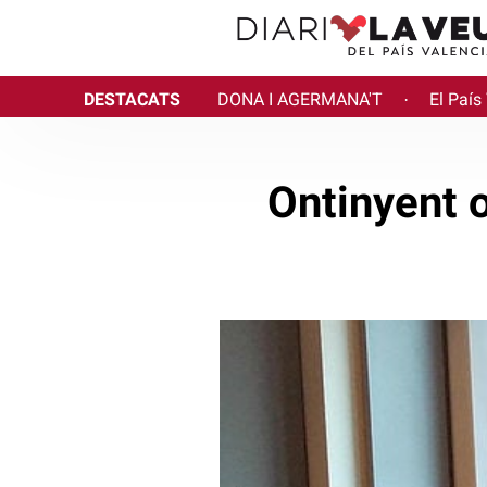
DESTACATS
DONA I AGERMANA'T
El País
·
Ontinyent 