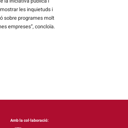
la iniciativa pública i
 mostrar les inquietuds i
ació sobre programes molt
nes empreses”, concloïa.
Amb la col·laboració: