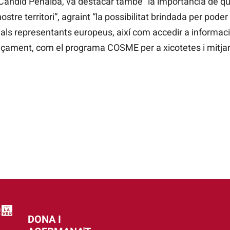
 Càndid Penalba, va destacar també “la importància de que 
stre territori”, agraint “la possibilitat brindada per poder
il als representants europeus, així com accedir a inform
ançament, com el programa COSME per a xicotetes i mitja
DONA I