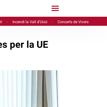
PV
Incendi la Vall d'Uixó
Concerts de Vivers
·
·
s per la UE