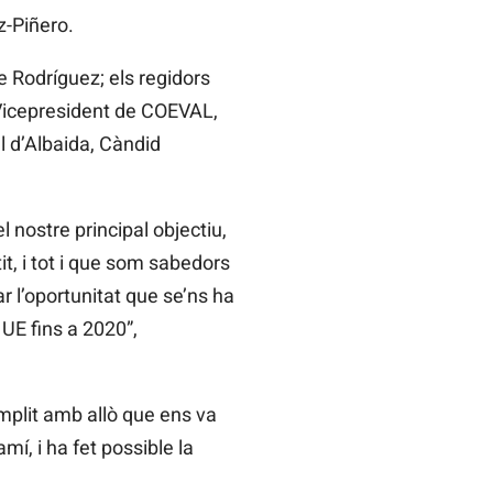
z-Piñero.
e Rodríguez; els regidors
i Vicepresident de COEVAL,
l d’Albaida, Càndid
 nostre principal objectiu,
it, i tot i que som sabedors
r l’oportunitat que se’ns ha
UE fins a 2020”,
mplit amb allò que ens va
, i ha fet possible la