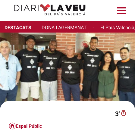
DESTACATS
DONA I AGERMANA'T
El País Valencià
·
3′
Espai Públic