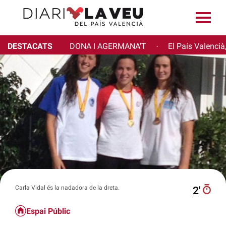
DESTACATS
DONA I AGERMANA'T
El País Valencià
·
Carla Vidal és la nadadora de la dreta.
2′
Espai Públic