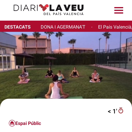
DESTACATS
DONA I AGERMANA'T
El País Valencià
·
< 1′
Espai Públic