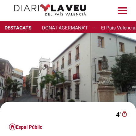
DESTACATS
DONA I AGERMANA'T
El País Valencià
·
4′
Espai Públic