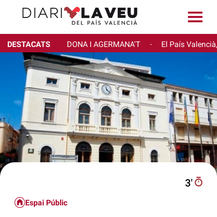
DESTACATS
DONA I AGERMANA'T
El País Valencià
·
3′
Espai Públic