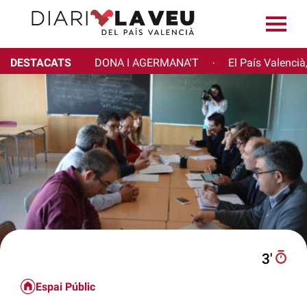
DESTACATS
DONA I AGERMANA'T
El País Valencià
·
3′
Espai Públic