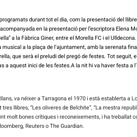
 programats durant tot el dia, com la presentació del llibr
 acompanyada en la presentació per l’escriptora Elena M
lla” a la Fàbrica Giner, entre el Morella FC i el Ulldecona.
 musical a la plaça de l’ajuntament, amb la serenata final
la, que serà el preludi del pregó de festes. Tot seguit, e
 aquest inici de les festes.A la nit hi va haver festa a l’
ellans, va néixer a Tarragona el 1970 i està establerta a L
 tres llibres, “Les oliveres de Belchite”, “La mestra repu
int molt bones crítiques i reconeixements, i ha treballat 
Bloomberg, Reuters o The Guardian.