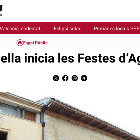
 Valencià, endeutat
Eclipsi solar
Primàries locals PS
·
·
Espai Públic
ella inicia les Festes d’A