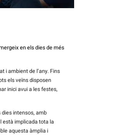
ubmergeix en els dies de més
t i ambient de l’any. Fins
 tots els veïns disposen
 inici avui a les festes,
s dies intensos, amb
l està implicada tota la
ible aquesta àmplia i