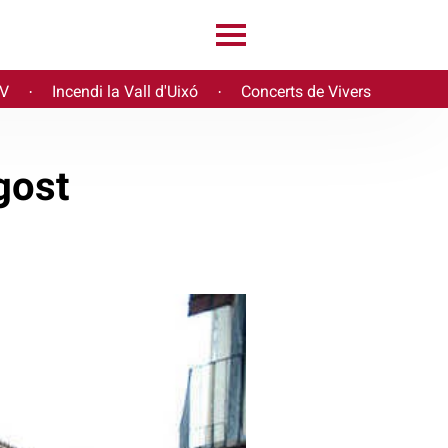
PV
Incendi la Vall d'Uixó
Concerts de Vivers
·
·
gost