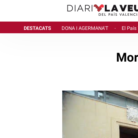
DESTACATS
DONA I AGERMANA'T
El País
·
Mor