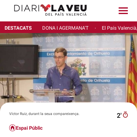
DESTACATS
DONA I AGERMANA'T
El País Valencià
·
Víctor Ruiz, durant la seua compareixença.
2′
Espai Públic