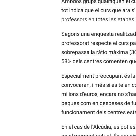
Ambdós grups qualifiquen el cu
tot indica que el curs que ara 
professors en totes les etapes 
Segons una enquesta realitzada
professorat respecte el curs pa
sobrepassa la ràtio màxima (30
58% dels centres comenten que 
Especialment preocupant és la d
convocaran, i més si es te en 
milions d’euros, encara no s’h
beques com en despeses de fun
funcionament dels centres est
En el cas de l’Alcúdia, es pot
en el moment actual. És per ai