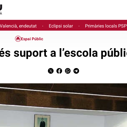
 Valencià, endeutat
Eclipsi solar
Primàries locals PS
·
·
Espai Públic
s suport a l’escola públ