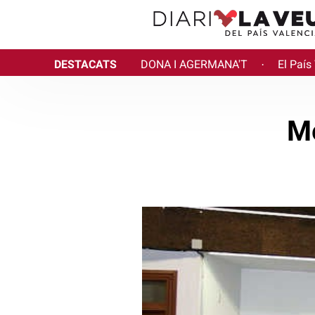
DESTACATS
DONA I AGERMANA'T
El País
·
Mé