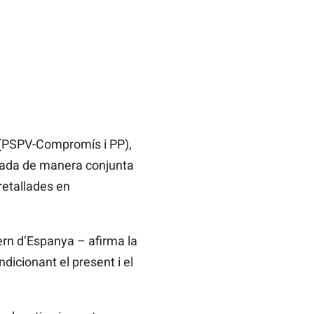
t (PSPV-Compromís i PP),
ntada de manera conjunta
 retallades en
ern d’Espanya – afirma la
icionant el present i el