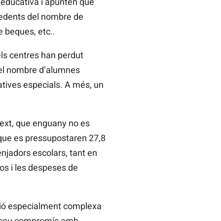
 educativa i apunten que
ecedents del nombre de
e beques, etc..
ls centres han perdut
l el nombre d’alumnes
tives especials. A més, un
 text, que enguany no es
 que es pressupostaren 27,8
njadors escolars, tant en
s i les despeses de
ació especialment complexa
el seu compromís amb