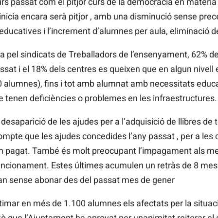
rs passat com el pitjor curs de la democràcia en matèria
s’inicia encara serà pitjor , amb una disminució sense pr
educatives i l’increment d’alumnes per aula, eliminació d
 pel sindicats de Treballadors de l’ensenyament, 62% de
ssat i el 18% dels centres es queixen que en algun nivel
 alumnes), fins i tot amb alumnat amb necessitats educa
tenen deficiències o problemes en les infraestructures.
esaparició de les ajudes per a l’adquisició de llibres de
compte que les ajudes concedides l’any passat , per a les
an pagat. També és molt preocupant l’impagament als me
cionament. Estes últimes acumulen un retràs de 8 meso
an sense abonar des del passat mes de gener
 estimar en més de 1.100 alumnes els afectats per la situ
xò que l’Ajuntament ha aprovat per unanimitat reiterar 