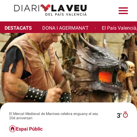
DESTACATS
DONA I AGERMANA'T
El País Valencià
·
El Mercat Medieval de Manises celebra enguany el seu
3′
20é aniversari
Espai Públic