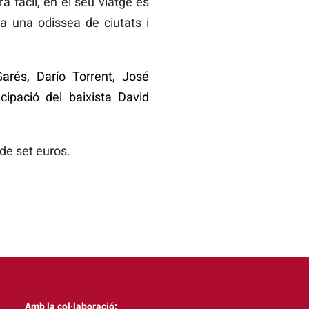
à fàcil, en el seu viatge es
ta una odissea de ciutats i
arés, Darío Torrent, José
pació del baixista David
 de set euros.
Amb la col·laboració: