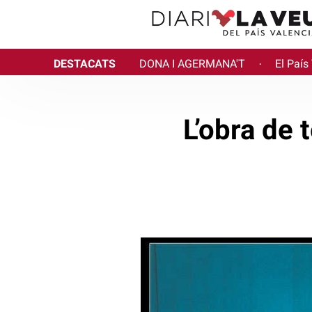
DESTACATS
DONA I AGERMANA'T
El País
·
L’obra de