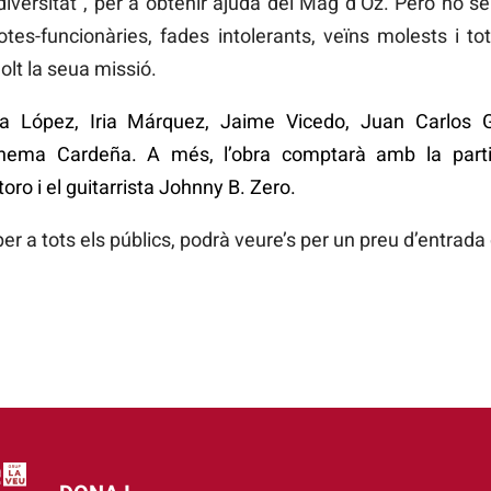
diversitat”, per a obtenir ajuda del Mag d’Oz. Però no ser
es-funcionàries, fades intolerants, veïns molests i to
lt la seua missió.
sa López, Iria Márquez, Jaime Vicedo, Juan Carlos G
ma Cardeña. A més, l’obra comptarà amb la partici
oro i el guitarrista Johnny B. Zero.
per a tots els públics, podrà veure’s per un preu d’entrada