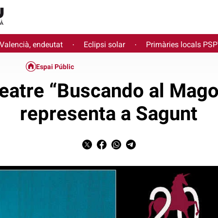
 Valencià, endeutat
Eclipsi solar
Primàries locals PS
·
·
Espai Públic
 teatre “Buscando al Mago
representa a Sagunt