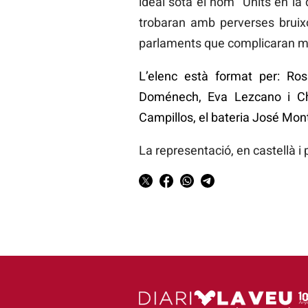
ideal sota el nom “Units en la 
trobaran amb perverses bruixot
parlaments que complicaran mo
L’elenc està format per: Ro
Doménech, Eva Lezcano i Che
Campillos, el bateria José Mont
La representació, en castellà i 