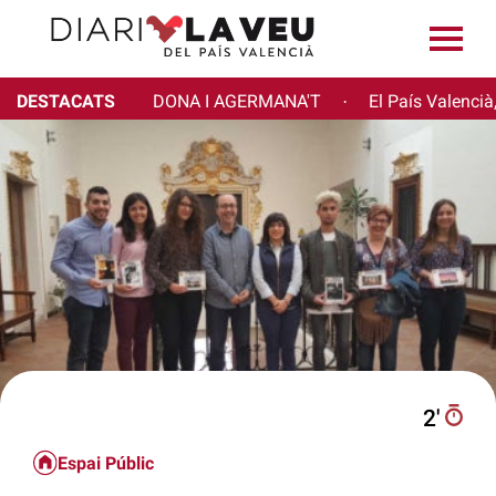
DESTACATS
DONA I AGERMANA'T
El País Valencià
·
2′
Espai Públic