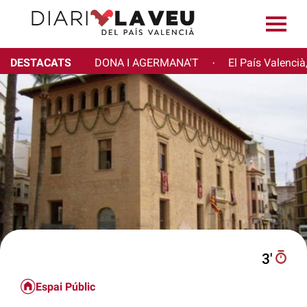
DESTACATS
DONA I AGERMANA'T
El País Valencià
·
3′
Espai Públic