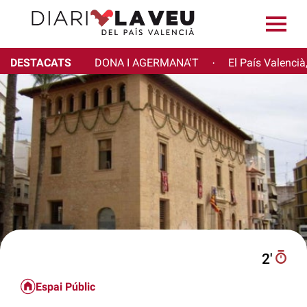
DESTACATS
DONA I AGERMANA'T
El País Valencià
·
2′
Espai Públic