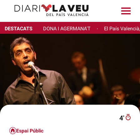
DESTACATS
DONA I AGERMANA'T
El País Valencià
·
4′
Espai Públic