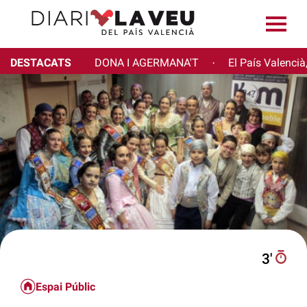
DESTACATS
DONA I AGERMANA'T
El País Valencià
·
3′
Espai Públic