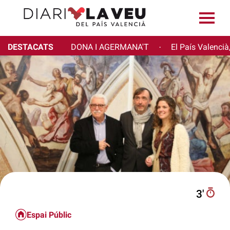
DESTACATS
DONA I AGERMANA'T
El País Valencià
·
3′
Espai Públic