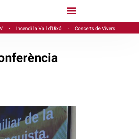
PV
Incendi la Vall d'Uixó
Concerts de Vivers
·
·
conferència