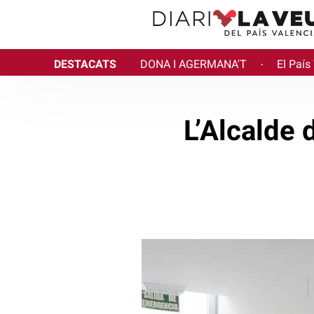
DESTACATS
DONA I AGERMANA'T
El País
·
L’Alcalde 