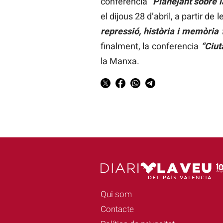
conferència
“Planejant sobre l
el dijous 28 d’abril, a partir d
repressió, història i memòria
finalment, la conferencia
“Ciut
la Manxa.
Qui som
Contacte