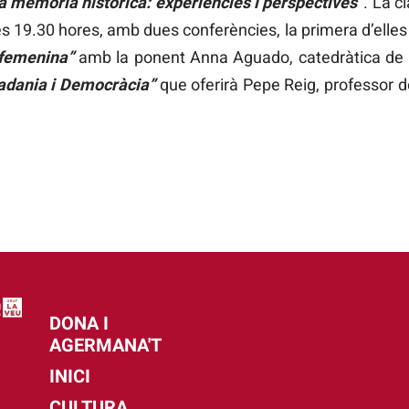
a memòria històrica: experiències i perspectives”
. La c
e les 19.30 hores, amb dues conferències, la primera d’elle
 femenina”
amb la ponent Anna Aguado, catedràtica de la
adania i Democràcia”
que oferirà Pepe Reig, professor de
DONA I
AGERMANA'T
INICI
CULTURA