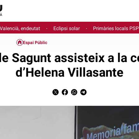
 Valencià, endeutat
Eclipsi solar
Primàries locals PS
·
·
Espai Públic
de Sagunt assisteix a la 
d’Helena Villasante