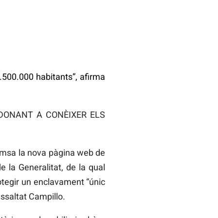
1.500.000 habitants”, afirma
 DONANT A CONÈIXER ELS
remsa la nova pàgina web de
e la Generalitat, de la qual
rotegir un enclavament “únic
essaltat Campillo.