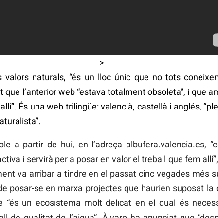
>
 valors naturals, “és un lloc únic que no tots coneixe
fet que l’anterior web “estava totalment obsoleta”, i que 
r allí”. És una web trilingüe: valencià, castellà i anglés, “
turalista”.
 a partir de hui, en l’adreça albufera.valencia.es, “c
tiva i servirà per a posar en valor el treball que fem allí”
nt va arribar a tindre en el passat cinc vegades més sup
de posar-se en marxa projectes que haurien suposat la 
è “és un ecosistema molt delicat en el qual és neces
ell de qualitat de l’aigua”. Àlvaro ha anunciat que “desp