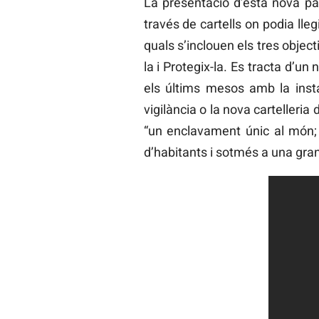
La presentació d’esta nova pà
través de cartells on podia lleg
quals s’inclouen els tres objec
la i Protegix-la. Es tracta d’un
els últims mesos amb la instal
vigilància o la nova cartelleria
“un enclavament únic al món; 
d’habitants i sotmés a una gr