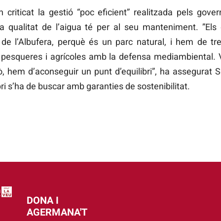
riticat la gestió “poc eficient” realitzada pels gover
la qualitat de l’aigua té per al seu manteniment. ”Els
 de l’Albufera, perquè és un parc natural, i hem de tr
ats pesqueres i agrícoles amb la defensa mediambiental
xò, hem d’aconseguir un punt d’equilibri”, ha assegurat 
ri s’ha de buscar amb garanties de sostenibilitat.
DONA I
AGERMANA'T