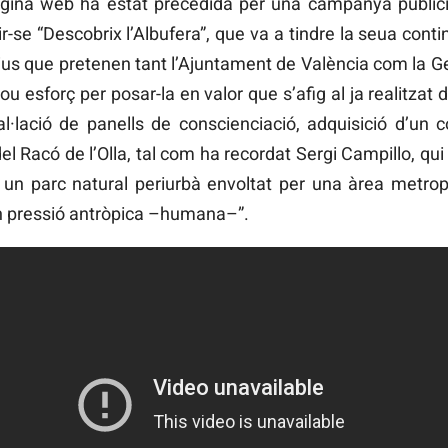
gina web ha estat precedida per una campanya publicità
ir-se “Descobrix l’Albufera”, que va a tindre la seua cont
tius que pretenen tant l’Ajuntament de València com la Gen
 nou esforç per posar-la en valor que s’afig al ja realitza
·lació de panells de conscienciació, adquisició d’un c
 del Racó de l’Olla, tal com ha recordat Sergi Campillo, qui
un parc natural periurbà envoltat per una àrea metrop
an pressió antròpica –humana–”.