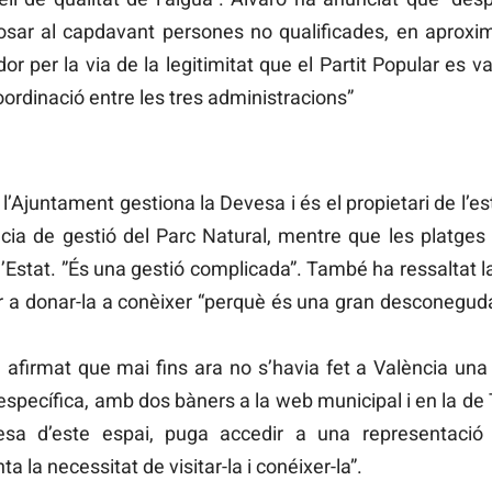
posar al capdavant persones no qualificades, en aprox
 per la via de la legitimitat que el Partit Popular es va
oordinació entre les tres administracions”
l’Ajuntament gestiona la Devesa i és el propietari de l’es
cia de gestió del Parc Natural, mentre que les platges 
’Estat. ”És una gestió complicada”. També ha ressaltat l
er a donar-la a conèixer “perquè és una gran desconeguda
a afirmat que mai fins ara no s’havia fet a València un
 específica, amb dos bàners a la web municipal i en la de
esa d’este espai, puga accedir a una representació 
a la necessitat de visitar-la i conéixer-la”.