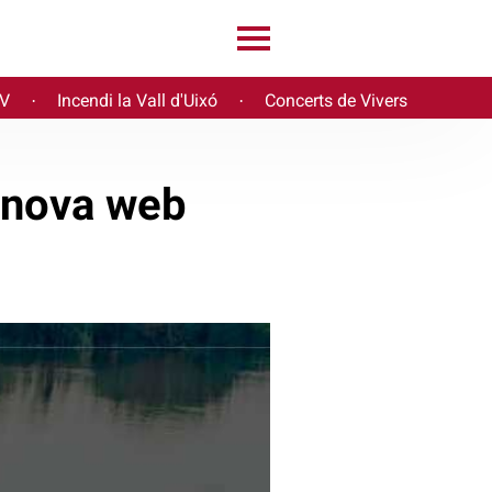
PV
Incendi la Vall d'Uixó
Concerts de Vivers
·
·
a nova web