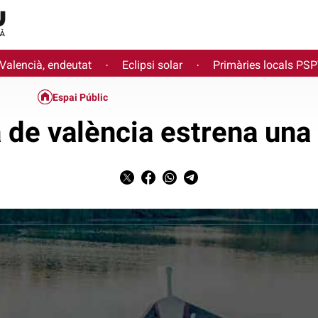
 Valencià, endeutat
Eclipsi solar
Primàries locals PS
·
·
Espai Públic
a de valència estrena un