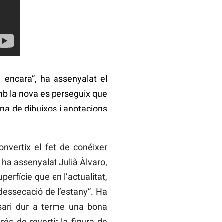
n encara”, ha assenyalat el
amb la nova es perseguix que
plena de dibuixos i anotacions
onvertix el fet de conéixer
, ha assenyalat Julià Àlvaro,
erfície que en l’actualitat,
dessecació de l’estany”. Ha
sari dur a terme una bona
rés de revertir la figura de