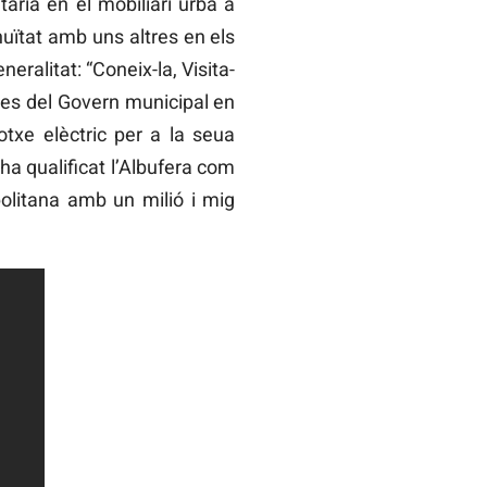
ria en el mobiliari urbà a
inuïtat amb uns altres en els
eralitat: “Coneix-la, Visita-
t des del Govern municipal en
otxe elèctric per a la seua
 ha qualificat l’Albufera com
olitana amb un milió i mig