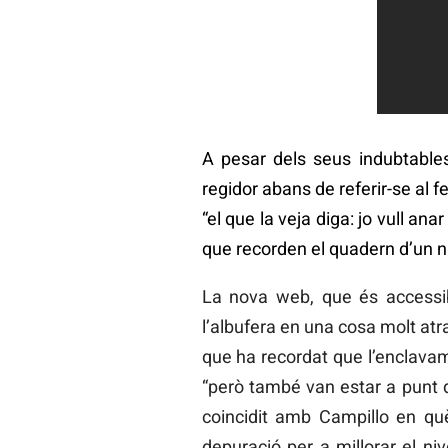
A pesar dels seus indubtables
regidor abans de referir-se al 
“el que la veja diga: jo vull ana
que recorden el quadern d’un na
La nova web, que és accessible
l’albufera en una cosa molt atrac
que ha recordat que l’enclavame
“però també van estar a punt 
coincidit amb Campillo en qu
depuració per a millorar el niv