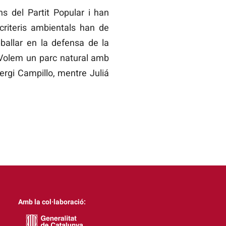
ns del Partit Popular i han
 criteris ambientals han de
eballar en la defensa de la
. Volem un parc natural amb
Sergi Campillo, mentre Juliá
Amb la col·laboració: