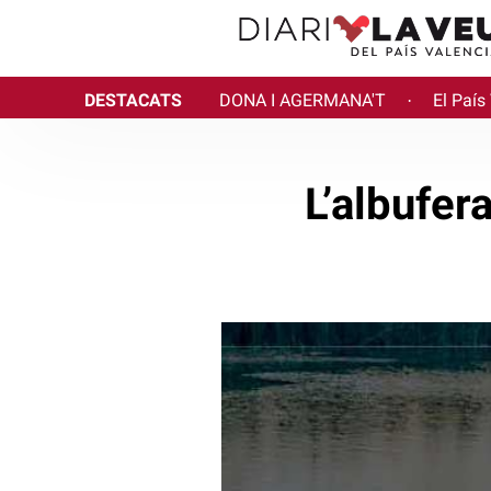
DESTACATS
DONA I AGERMANA'T
El País
·
L’albufer